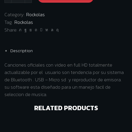
Rockola
Heieneken
Category:
Rockolas
pantalla
Tag:
Rockolas
19"
Share:
quantity
Description
Canciones ofíciales con video en full HD totalmente
actualizable por el usuario son tendencia por su sistema
de Bluetooth . USB – Micro sd y reproductor de emisora.
su software esta diseñado para un manejo facil de
seleccion de musica.
RELATED PRODUCTS