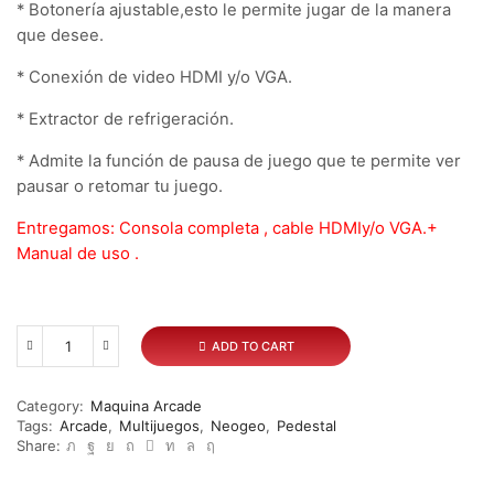
* Botonería ajustable,esto le permite jugar de la manera
que desee.
* Conexión de video HDMI y/o VGA.
* Extractor de refrigeración.
* Admite la función de pausa de juego que te permite ver
pausar o retomar tu juego.
Entregamos: Consola completa , cable HDMIy/o VGA.+
Manual de uso .
ADD TO CART
Multijuegos
Pedestal
#
Category:
Maquina Arcade
5
Tags:
Arcade
,
Multijuegos
,
Neogeo
,
Pedestal
quantity
Share: