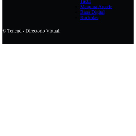
Tactil
Maquina Arcade
Rana Digital
Rockolas
© Tenend - Directorio Virtual.