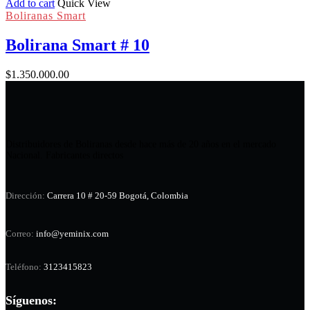
Add to cart
Quick View
Boliranas Smart
Bolirana Smart # 10
$
1.350.000.00
Distribuidores de Boliranas desde hace más de 20 años en el mercado
Nacional. Fabricantes directos
Dirección:
Carrera 10 # 20-59 Bogotá, Colombia
Correo:
info@yeminix.com
Teléfono:
3123415823
Síguenos: