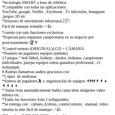
*tecnología SMART a base de robótica.
*Compatible con todas las aplicaciones:
YouTube, google, Netflix , Facebook , Tv televisión, Instagram
,juegos 3D etc
*Sensores de movimiento infrarrojos🇯🇵
Fácil de manejar rentable ✅👍
*cuenta con más funciones exclusivas
*Especial para organizar campeonatos en su negocio por
posicionamiento 🏆🏅
*Control remoto (ORIGINAL)LGD + CÁMARA
*Numero de jugadores equipos (infinito)
13 juegos “ boli fútbol, bolitejo , dardos ,bolirana ,campeonato
individuales, parejas equipos ruleta ganadora profesional , 21
bolirampla
8 Ruletas llamativas audios graciosos con
*5 tipos de moñonas
*Sorteos de jugadores🕺 y organización de equipos 👬👫👨‍👨‍👧
👨‍👨‍👧‍👦
* Suma resta automáticamente habla canta tiene imágenes video
música etc…
*Todas las funciones Auto Configurables
*Se entrega con : cámara ,Esferas, control remoto , manual, video
tutorías la más fácil de manejar ✅👍