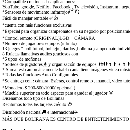
*Compatible con todas las aplicaciones:
YouTube, google, Netflix , Facebook , Tv televisión, Instagram ,jueg
*Sensores de movimiento infrarrojos🇯🇵
Fácil de manejar rentable ✅👍
*cuenta con más funciones exclusivas
*Especial para organizar campeonatos en su negocio por posicionam
*Control remoto (ORIGINAL)LGD + CÁMARA
*Numero de jugadores equipos (infinito)
13 juegos “ boli fútbol, bolitejo , dardos ,bolirana ,campeonato indivi
8 Ruletas llamativas audios graciosos con
*5 tipos de moñonas
*Sorteos de jugadores🕺 y organización de equipos 👬👫👨‍👨‍👧👨‍👨
* Suma resta automáticamente habla canta tiene imágenes video mús
*Todas las funciones Auto Configurables
*Se entrega con : cámara ,Esferas, control remoto , manual, video tut
*Monedero $ 200-500-1000( opcional )
*Mueble superior en todo aspecto para agradar al jugador 🙂
Diseñamos todo tipo de Boliranas
Recibimos todas las tarjetas crédito 💳
Distribución nacional🚚 e internacional✈️
MÁS QUE BOLIRANA ES CENTRO DE ENTRETENIMIENTO 