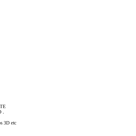
TE
 .
os 3D etc