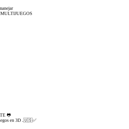
 manejar
 MULTIJUEGOS
TE 🐸
juegos en 3D .🇺🇸✅