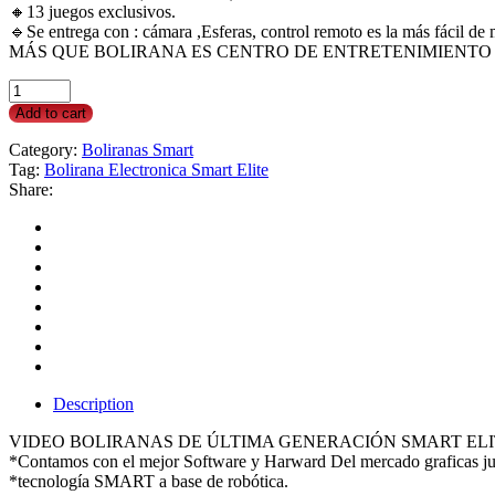
🔸13 juegos exclusivos.
🔹Se entrega con : cámara ,Esferas, control remoto es la más fácil de
MÁS QUE BOLIRANA ES CENTRO DE ENTRETENIMIENTO
Bolirana
Smart
Add to cart
#
16
Category:
Boliranas Smart
quantity
Tag:
Bolirana Electronica Smart Elite
Share:
Description
VIDEO BOLIRANAS DE ÚLTIMA GENERACIÓN SMART ELI
*Contamos con el mejor Software y Harward Del mercado graficas 
*tecnología SMART a base de robótica.