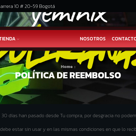
arrera 10 # 20-59 Bogotá
TIENDA
NOSOTROS
CONTACT
Home
POLÍTICA DE REEMBOLSO
 Si 30 días han pasado desde Tu compra, por desgracia no pode
lo debe estar sin usar y en las mismas condiciones en que lo re