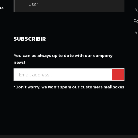
user
ia
Po
Po
P
SUBSCRIBIR
You can be always up to date with our company
news!
*Don’t worry, we won’t spam our customers mailboxes