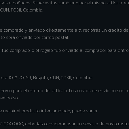
os o dañados. Si necesitas cambiarlo por el mismo artículo, e
 CUN, 110311, Colombia.
 comprado y enviado directamente a ti, recibirás un crédito de 
o te será enviado por correo postal.
o fue comprado, o el regalo fue enviado al comprador para entr
rera 10 # 20-59, Bogota, CUN, 110311, Colombia.
envío para el retorno del artículo. Los costos de envío no son r
reembolso.
recibir el producto intercambiado, puede variar.
$1`000.000, deberías considerar usar un servicio de envío rastr