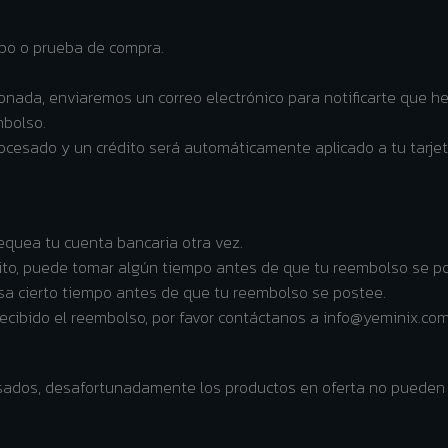
ibo o prueba de compra.
onada, enviaremos un correo electrónico para notificarte que h
mbolso.
ocesado y un crédito será automáticamente aplicado a tu tarjet
hequea tu cuenta bancaria otra vez.
ito, puede tomar algún tiempo antes de que tu reembolso se po
sa cierto tiempo antes de que tu reembolso se postee.
ecibido el reembolso, por favor contáctanos a info@yeminix.co
olsados, desafortunadamente los productos en oferta no pueden