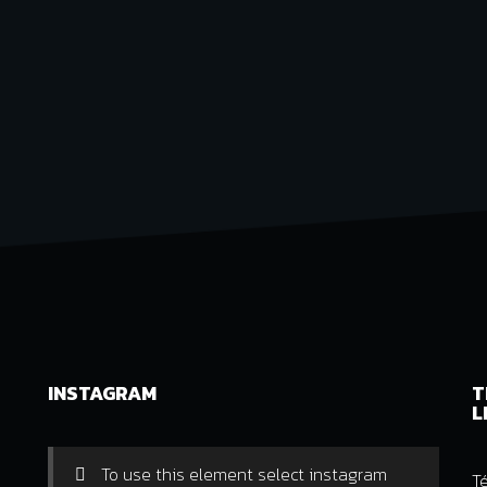
INSTAGRAM
T
L
To use this element select instagram
T